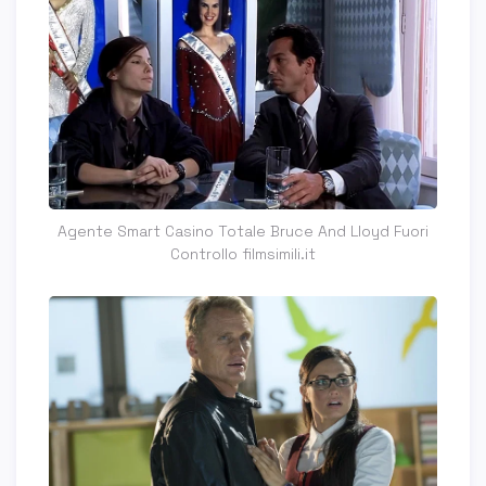
Agente Smart Casino Totale Bruce And Lloyd Fuori
Controllo filmsimili.it