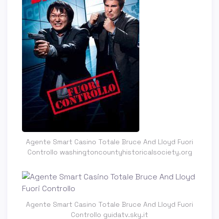
Agente Smart Casino Totale Bruce And Lloyd Fuori
Controllo washingtoncountyhistoricalsociety.org
Agente Smart Casino Totale Bruce And Lloyd Fuori
Controllo guidatv.sky.it