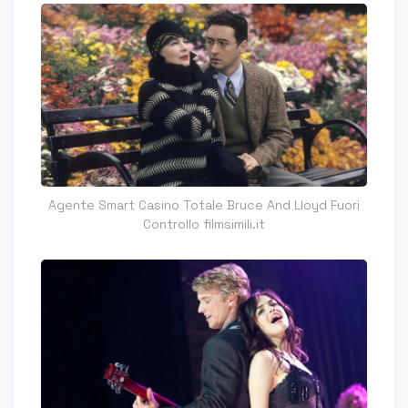
Agente Smart Casino Totale Bruce And Lloyd Fuori
Controllo filmsimili.it