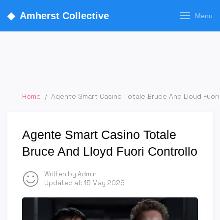
◆
Amherst Collective
Menu
Home
/
Agente Smart Casino Totale Bruce And Lloyd Fuori
Agente Smart Casino Totale
Bruce And Lloyd Fuori Controllo
Written by Admin
Updated at:
15 May 2026