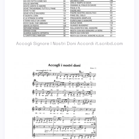
Accogli Signore I Nostri Doni Accordi it.scribd.com