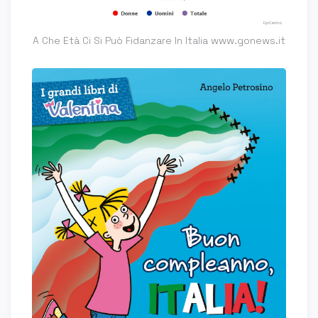
A Che Età Ci Si Può Fidanzare In Italia www.gonews.it